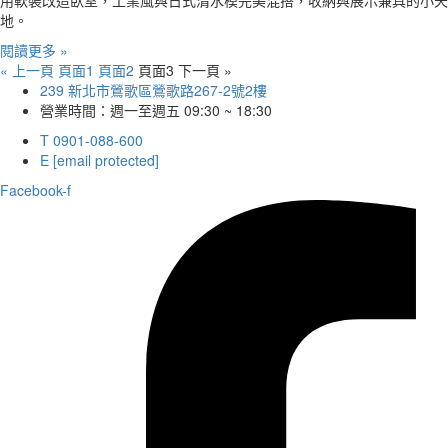
用軟裝改造臥室，工業風與日式清水模完美混搭，收納與展示兼具的小天
地。
閱讀更多 »
« 上一頁
頁面
1
頁面
2
頁面
3
下一頁 »
239 新北市鶯歌區鶯歌路267-2號2樓
營業時間：週一至週五 09:30 ~ 18:30
T 0901-088-600
E
[email protected]
Facebook-f