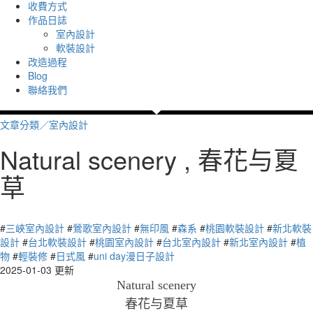
收費方式
作品日誌
室內設計
軟裝設計
改造過程
Blog
聯絡我們
文章分類／
室內設計
Natural scenery , 春花与夏
草
2849 瀏覽
#
三峽室內設計
#
鶯歌室內設計
#
無印風
#
森系
#
桃園軟裝設計
#
新北軟裝
設計
#
台北軟裝設計
#
桃園室內設計
#
台北室內設計
#
新北室內設計
#
植
物
#
輕裝修
#
日式風
#
uni day漫日子設計
2025-01-03 更新
Natural scenery
春花与夏草