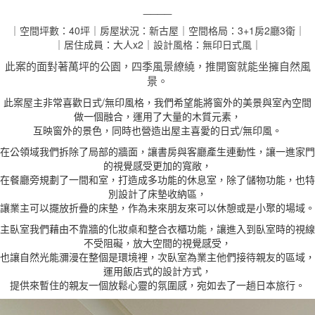
____
｜空間坪數：40坪｜房屋狀況：新古屋｜空間格局：3+1房2廳3衛｜
｜居住成員：大人x2｜設計風格：無印日式風｜
此案的面對著萬坪的公園，四季風景繚繞，推開窗就能坐擁自然風
景。
此案屋主非常喜歡日式/無印風格，我們希望能將窗外的美景與室內空間
做一個融合，運用了大量的木質元素，
互映窗外的景色，同時也營造出屋主喜愛的日式/無印風。
在公領域我們拆除了局部的牆面，讓書房與客廳產生連動性，讓一進家門
的視覺感受更加的寬敞，
在餐廳旁規劃了一間和室，打造成多功能的休息室，除了儲物功能，也特
別設計了床墊收納區，
讓業主可以擺放折疊的床墊，作為未來朋友來可以休憩或是小聚的場域。
主臥室我們藉由不靠牆的化妝桌和整合衣櫃功能，讓進入到臥室時的視線
不受阻礙，放大空間的視覺感受，
也讓自然光能瀰漫在整個是環境裡，次臥室為業主他們接待親友的區域，
運用飯店式的設計方式，
提供來暫住的親友一個放鬆心靈的氛圍感，宛如去了一趟日本旅行。